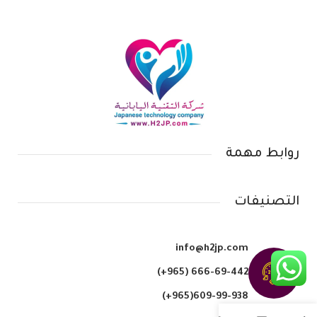
روابط مهمة
التصنيفات
info@h2jp.com
(+965) 666-69-442
609-99-938(965+)