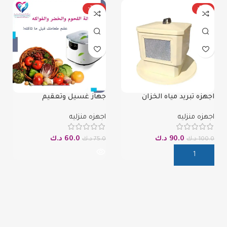
-20%
-10%
اجهزه تبريد مياه الخزان
جهاز غسيل وتعقيم
الخضروات والفواكه واللحوم
والاسماك
اجهزه منزليه
اجهزه منزليه
90.0
د.ك
60.0
د.ك
100.0
د.ك
75.0
د.ك