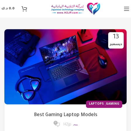
0.0
د.ك
13
ديسمبر
,
LAPTOPS
GAMING
Best Gaming Laptop Models
0
H2jp