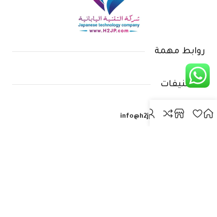
روابط مهمة
التصنيفات
info@h2jp.com
(+965) 666-69-442
609-99-938(965+)
حولي شارع العثمان
مجمع عبد العزيز المدوه الدور الثالث
جميع الحقوق محفوظة | تصميم وتطوير شركة RIZI