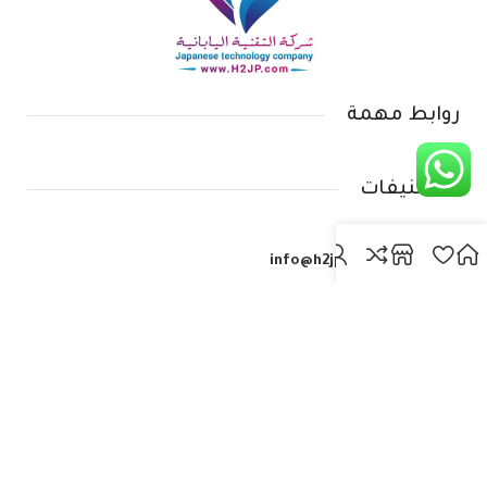
روابط مهمة
التصنيفات
info@h2jp.com
(+965) 666-69-442
609-99-938(965+)
حولي شارع العثمان
مجمع عبد العزيز المدوه الدور الثالث
جميع الحقوق محفوظة | تصميم وتطوير شركة RIZI