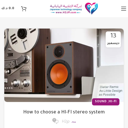
0.0
د.ك
13
ديسمبر
,
SOUND
HI-FI
How to choose a HI-FI stereo system
0
H2jp