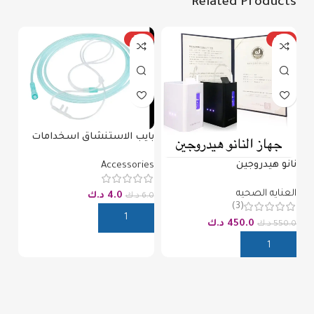
Related Products
%
-33%
-18%
بايب الاستنشاق اسخدامات
محدوده
نانو هيدروجين
Accessories
زجا
العنايه الصحيه
4.0
د.ك
ies
6.0
د.ك
(3)
450.0
د.ك
550.0
د.ك
8.0