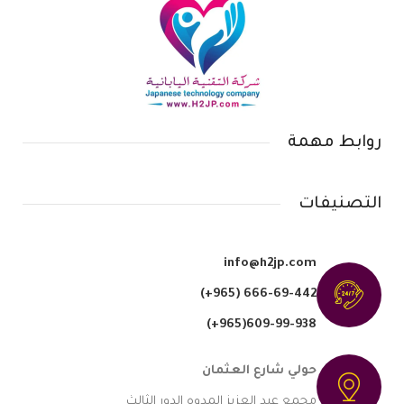
روابط مهمة
التصنيفات
info@h2jp.com
(+965) 666-69-442
609-99-938(965+)
حولي شارع العثمان
مجمع عبد العزيز المدوه الدور الثالث