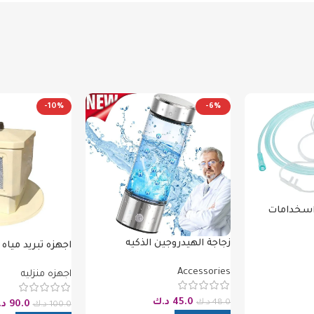
-10%
-6%
اسخدامات
زجاجة الهيدروجين الذكيه
اجهزه تبريد مياه 
Accessories
اجهزه منزليه
45.0
د.ك
48.0
د.ك
90.0
د.
100.0
د.ك