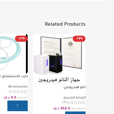
Related Products
-33%
-18%
بايب الاستنشاق 
محدوده
Accessories
نانو هيدروجين
العنايه الصحيه
4.0
د.ك
6.0
د.ك
(3)
إضافة إلى السلة
450.0
د.ك
550.0
د.ك