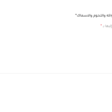
كه واللحوم والاسماك”
ليها بـ
*