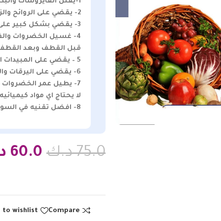
1-يقتل الفايروسات والبكتريه من الدواجن والحم والاسماك
2- يقضي على الروائح والزفر من الدواجن والحوم والاسماك
3- يقضي بشكل كبير على الكلسترول الضار في الحوم والدواجن
4- غسيل الخضروات والفو
قبل القطف وبعد القطف
5 – يقضي على المبيدات الحشريه
6- يقضي على اليرقات والديدان وبيض الديدان في الخضروات الورقيه
7- يطيل عمر الخضروات بسبب تغذيتها بالاوزون
لا يحتاج اي مواد كيميائيه
8- افضل تقنيه في السوق
75.0
د.ك
60.0
د
 to wishlist
Compare