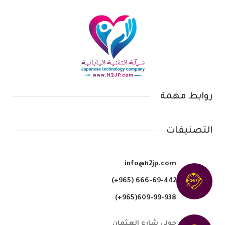
روابط مهمة
التصنيفات
info@h2jp.com
(+965) 666-69-442
609-99-938(965+)
حولي شارع العثمان