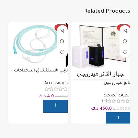
Related Products
%
-33%
-18%
بايب الاستنشاق اسخدامات
محدوده
نانو هيدروجين
Accessories
زجا
العنايه الصحيه
4.0
د.ك
ies
6.0
د.ك
(3)
450.0
د.ك
550.0
د.ك
8.0