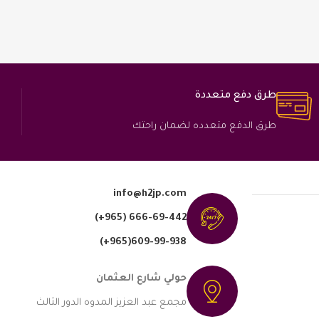
طرق دفع متعددة
طرق الدفع متعدده لضمان راحتك
info@h2jp.com
(+965) 666-69-442
609-99-938(965+)
حولي شارع العثمان
مجمع عبد العزيز المدوه الدور الثالث