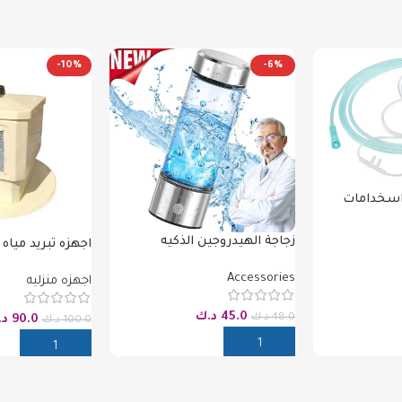
-10%
-6%
اسخدامات
زجاجة الهيدروجين الذكيه
اجهزه تبريد مياه 
Accessories
اجهزه منزليه
45.0
د.ك
48.0
د.ك
90.0
د.
100.0
د.ك
إضافة إلى السلة
إضافة إلى السل