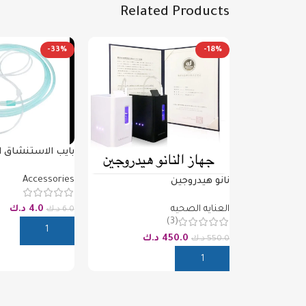
Related Products
-33%
-18%
بايب الاستنشاق 
محدوده
Accessories
نانو هيدروجين
العنايه الصحيه
4.0
د.ك
6.0
د.ك
(3)
إضافة إلى السلة
450.0
د.ك
550.0
د.ك
إضافة إلى السلة