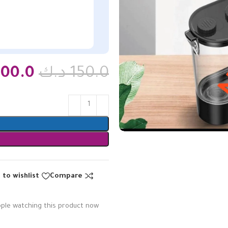
150.0
د.ك
100.0
 to wishlist
Compare
ple watching this product now!