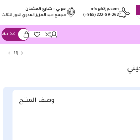
info@h2jp.com
حولي - شارع العثمان
(+965) 222-89-262
مجمع عبد العزيز المدوي الدور الثالث
0.0
د.ك
يني
وصف المنتج