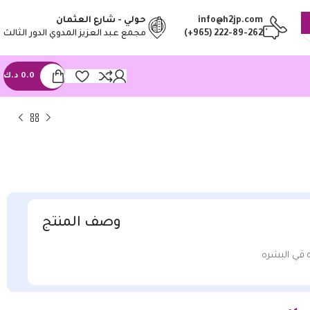
info@h2jp.com
حولي - شارع العثمان
(+965) 222-89-262
مجمع عبد العزيز المدوي الدور الثالث
0.0
د.ك
وصف المنتج
ه قي البشره