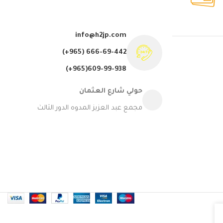
طرق الدفع متعدده لضمان راحتك
info@h2jp.com
(+965) 666-69-442
609-99-938(965+)
حولي شارع العثمان
مجمع عبد العزيز المدوه الدور الثالث