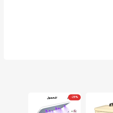
-25%
-29%