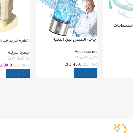
اسخدامات
زجاجة الهيدروجين الذكيه
اجهزه تبريد مياه 
Accessories
اجهزه منزليه
45.0
د.ك
48.0
د.ك
90.0
د
100.0
د.ك
إضافة إلى السلة
إضافة إلى السل
خدمة عملاء 24/7